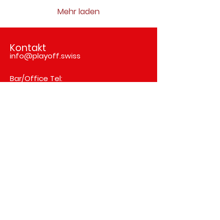
Mehr laden
Kontakt
info@playoff.swiss
Bar/Office Tel:
+41 (0) 33 336 11 00
Tischreservation Tel:
033 336 11 00 (ab 16.30 Uhr)
Hier Bowling Buchungen
Adresse
Meyer Gastro & Event GmbH
Betrieb Playoff
Moosweg 7