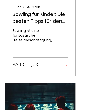
9. Jan. 2025
∙
2
Min.
Bowling für Kinder: Die
besten Tipps für den
Einstieg
Bowling ist eine
fantastische
Freizeitbeschäftigung,
die Kinder begeistert. Es
verbindet Spass,
Bewegung und die
Möglichkeit,
gemeinsam...
315
0