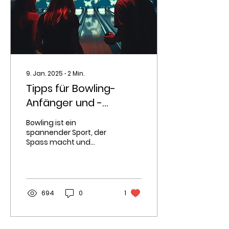
9. Jan. 2025
∙
2
Min.
Tipps für Bowling-
Anfänger und -
Anfängerinnen: So
Bowling ist ein
verbesserst du deinen
spannender Sport, der
Spass macht und
Wurf
gleichzeitig eine
Herausforderung
darstellt. Als Anfänger
kann es jedoch etwas
Zeit...
694
0
1