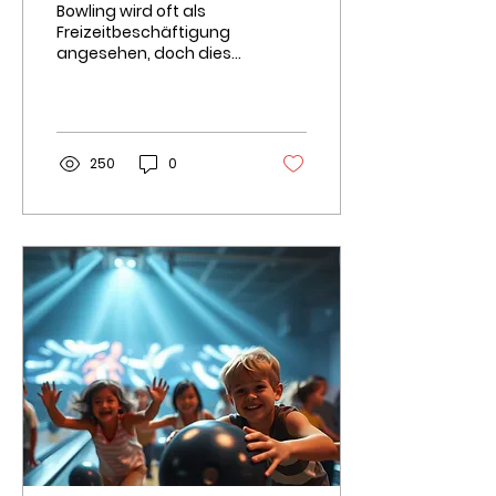
Bowling wird oft als
Muskeln stärken
Freizeitbeschäftigung
angesehen, doch dieser
Sport bietet
erstaunliche
Fitnessvorteile. Egal, ob
du nach einer...
250
0