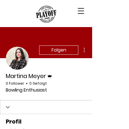
Weitere Optionen
Folgen
Administrator
Martina Meyer
0 Follower
0 Gefolgt
Bowling Enthusiast
Profil