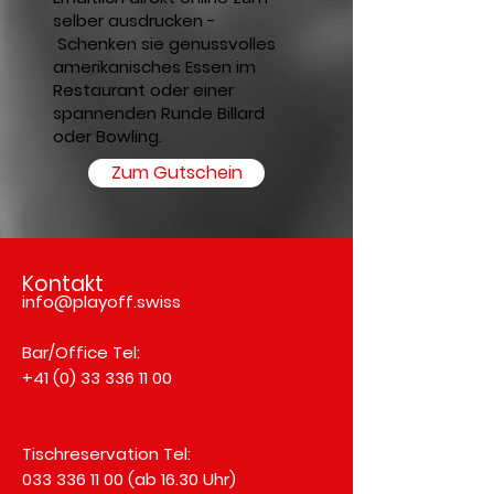
selber ausdrucken -
Schenken sie genussvolles
amerikanisches Essen im
Restaurant oder einer
spannenden Runde Billard
oder Bowling.
Zum Gutschein
Kontakt
info@playoff.swiss
Bar/Office Tel:
+41 (0) 33 336 11 00
Tischreservation Tel:
033 336 11 00 (ab 16.30 Uhr)