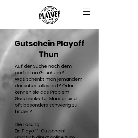
Gutschein Playoff
Thun
Auf der Suche nach dem
perfekten Geschenk?
Was schenkt man jemandem,
der schon alles hat? Oder
kennen sie das Problem -
Geschenke für Männer sind
oft besonders schwierig zu
finden?
Die Lösung:
Ein Playoff-Gutschein!
Erhältlich direkt online zum