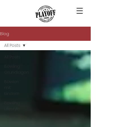
Blog
All Posts
All Posts
Bowling
Grundlagen
Bowlen
mit
Kindern
Bowling
Lifestyle