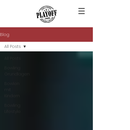
Blog
All Posts
All Posts
Bowling
Grundlagen
Bowlen
mit
Kindern
Bowling
Lifestyle