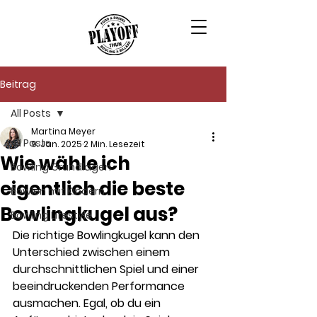
Beitrag
All Posts
Martina Meyer
All Posts
9. Jan. 2025
2 Min. Lesezeit
Wie wähle ich
Bowling Grundlagen
eigentlich die beste
Bowlen mit Kindern
Bowlingkugel aus?
Bowling Lifestyle
Die richtige Bowlingkugel kann den 
Unterschied zwischen einem 
durchschnittlichen Spiel und einer 
beeindruckenden Performance 
ausmachen. Egal, ob du ein 